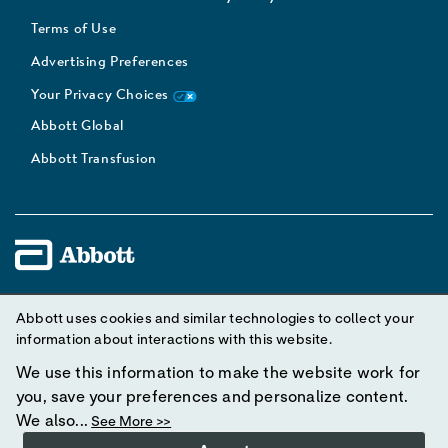
Terms of Use
Advertising Preferences
Your Privacy Choices
Abbott Global
Abbott Transfusion
Unless otherwise specified, all product and service names
Abbott uses cookies and similar technologies to collect your
appearing in this Internet site are trademarks owned by or licensed
information about interactions with this website.
to Abbott, its subsidiaries or affiliates. No use of any Abbott
We use this information to make the website work for
trademark, trade name, or trade dress in this site may be made
you, save your preferences and personalize content.
without prior written authorization of Abbott, except to identify the
We also...
See More >>
product or services of the company.