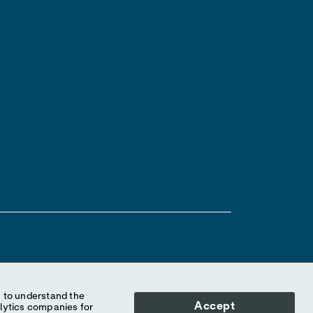
Abbott, its subsidiaries or affiliates. No use of any
 identify the product or services of the company.
Accept