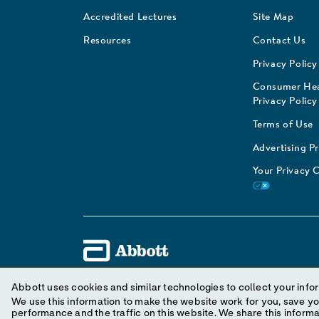
Accredited Lectures
Site Map
Resources
Contact Us
Privacy Policy
Consumer Hea
Privacy Policy
Terms of Use
Advertising P
Your Privacy 
Abbott uses cookies and similar technologies to collect your infor
Unless otherwise specified, all product and service nam
We use this information to make the website work for you, save your preferences and personal
Abbott trademark, trade name, or trade dress in this 
performance and the traffic on this website. We share this information with social media companies, advertising companies and/or analytics companies for