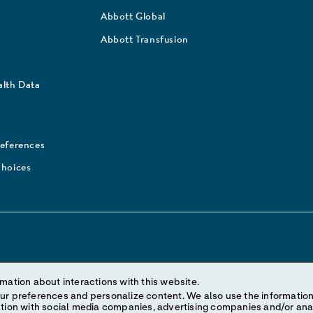
Abbott Global
Abbott Transfusion
lth Data
references
Choices
mation about interactions with this website.
es appearing in this Internet site are trademarks owned by or licensed to 
ize content. We also use the information to understand the
site may be made without prior written authorization of Abbott, except to