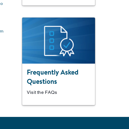
io
um
Frequently Asked
Questions
Visit the FAQs