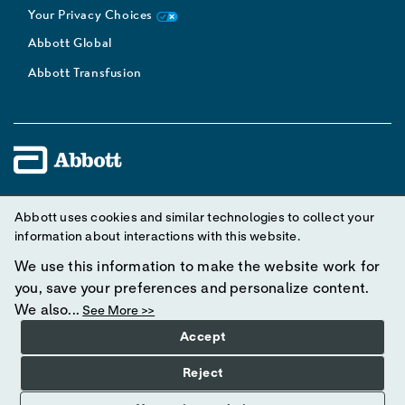
Your Privacy Choices
Abbott Global
Abbott Transfusion
Unless otherwise specified, all product and service names
Abbott uses cookies and similar technologies to collect your
appearing in this Internet site are trademarks owned by or licensed
information about interactions with this website.
to Abbott, its subsidiaries or affiliates. No use of any Abbott
We use this information to make the website work for
trademark, trade name, or trade dress in this site may be made
you, save your preferences and personalize content.
without prior written authorization of Abbott, except to identify the
We also...
See More >>
product or services of the company.
Accept
© 2025 Abbott. All rights reserved. Please read the Legal Notice
Reject
for further details.