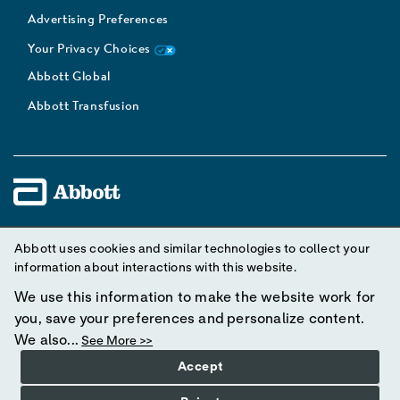
Advertising Preferences
Your Privacy Choices
Abbott Global
Abbott Transfusion
Unless otherwise specified, all product and service names
Abbott uses cookies and similar technologies to collect your
appearing in this Internet site are trademarks owned by or licensed
information about interactions with this website.
to Abbott, its subsidiaries or affiliates. No use of any Abbott
We use this information to make the website work for
trademark, trade name, or trade dress in this site may be made
you, save your preferences and personalize content.
without prior written authorization of Abbott, except to identify the
We also...
See More >>
product or services of the company.
Accept
© 2025 Abbott. All rights reserved. Please read the Legal Notice