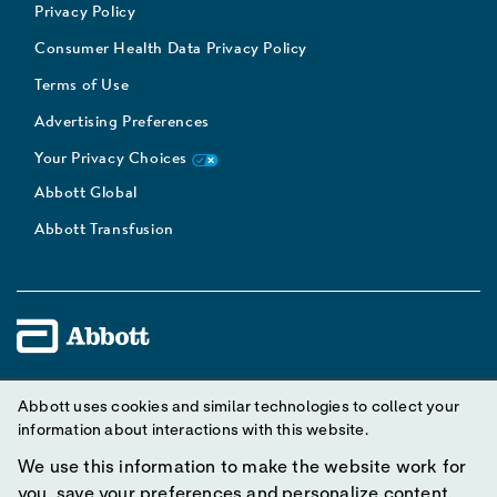
Privacy Policy
Consumer Health Data Privacy Policy
Terms of Use
Advertising Preferences
Your Privacy Choices
Abbott Global
Abbott Transfusion
Unless otherwise specified, all product and service names
Abbott uses cookies and similar technologies to collect your
appearing in this Internet site are trademarks owned by or licensed
information about interactions with this website.
to Abbott, its subsidiaries or affiliates. No use of any Abbott
We use this information to make the website work for
trademark, trade name, or trade dress in this site may be made
you, save your preferences and personalize content.