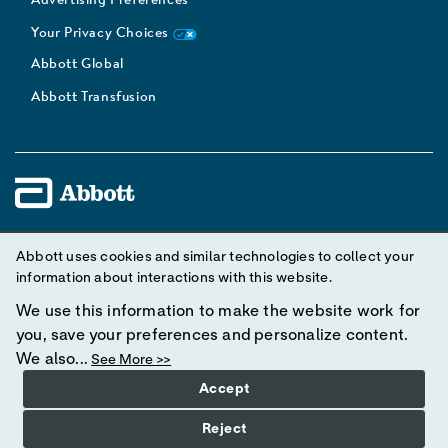
Advertising Preferences
Your Privacy Choices
Abbott Global
Abbott Transfusion
Unless otherwise specified, all product and service names
Abbott uses cookies and similar technologies to collect your
appearing in this Internet site are trademarks owned by or licensed
information about interactions with this website.
to Abbott, its subsidiaries or affiliates. No use of any Abbott
We use this information to make the website work for
trademark, trade name, or trade dress in this site may be made
you, save your preferences and personalize content.
without prior written authorization of Abbott, except to identify the
We also...
See More >>
product or services of the company.
Accept
© 2025 Abbott. All rights reserved. Please read the Legal Notice
Reject
for further details.