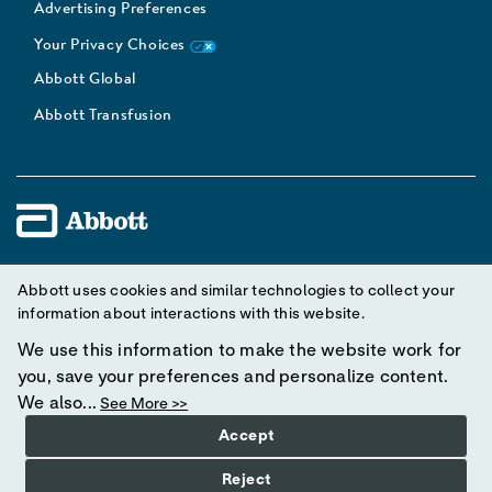
Advertising Preferences
Your Privacy Choices
Abbott Global
Abbott Transfusion
Unless otherwise specified, all product and service names
Abbott uses cookies and similar technologies to collect your
appearing in this Internet site are trademarks owned by or licensed
information about interactions with this website.
to Abbott, its subsidiaries or affiliates. No use of any Abbott
We use this information to make the website work for
trademark, trade name, or trade dress in this site may be made
you, save your preferences and personalize content.
without prior written authorization of Abbott, except to identify the
We also...
See More >>
product or services of the company.
Accept
© 2025 Abbott. All rights reserved. Please read the Legal Notice
Reject
for further details.