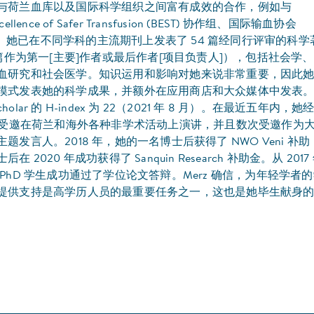
与荷兰血库以及国际科学组织之间富有成效的合作，例如与
Excellence of Safer Transfusion (BEST) 协作组、国际输血协会
的合作。她已在不同学科的主流期刊上发表了 54 篇经同行评审的科学
 篇作为第一[主要]作者或最后作者[项目负责人]），包括社会学
血研究和社会医学。知识运用和影响对她来说非常重要，因此
模式发表她的科学成果，并额外在应用商店和大众媒体中发表
scholar 的 H-index 为 22（2021 年 8 月）。在最近五年内，她
次）受邀在荷兰和海外各种非学术活动上演讲，并且数次受邀作为
题发言人。2018 年，她的一名博士后获得了 NWO Veni 补助
 2020 年成功获得了 Sanquin Research 补助金。从 2017
PhD 学生成功通过了学位论文答辩。Merz 确信，为年轻学者
提供支持是高学历人员的最重要任务之一，这也是她毕生献身