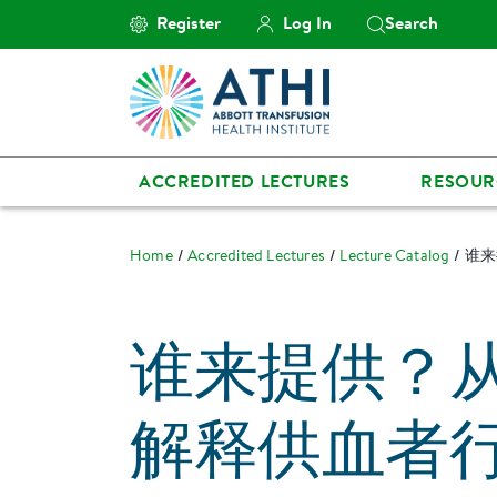
Register
Log In
Search
ACCREDITED LECTURES
RESOUR
Home
Accredited Lectures
Lecture Catalog
谁来
谁来提供？
解释供血者