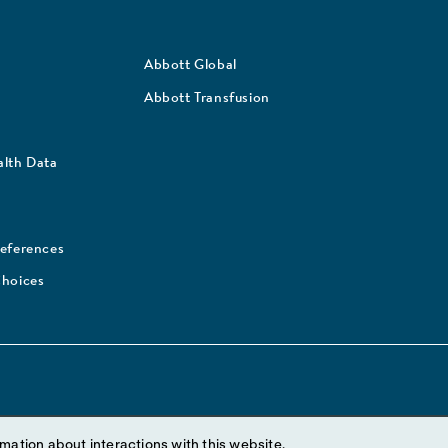
Abbott Global
Abbott Transfusion
lth Data
references
Choices
mation about interactions with this website.