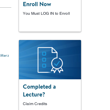
Enroll Now
You Must LOG IN to Enroll
Merz
Completed a
Lecture?
Claim Credits