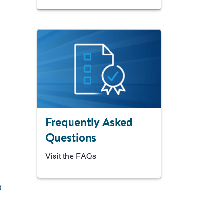
Frequently Asked
Questions
Visit the FAQs
)
结
她