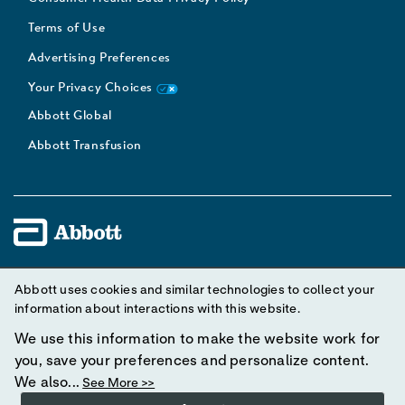
Terms of Use
Advertising Preferences
Your Privacy Choices
Abbott Global
Abbott Transfusion
Unless otherwise specified, all product and service names
Abbott uses cookies and similar technologies to collect your
appearing in this Internet site are trademarks owned by or licensed
information about interactions with this website.
to Abbott, its subsidiaries or affiliates. No use of any Abbott
We use this information to make the website work for
trademark, trade name, or trade dress in this site may be made
you, save your preferences and personalize content.
without prior written authorization of Abbott, except to identify the
We also...
See More >>
product or services of the company.